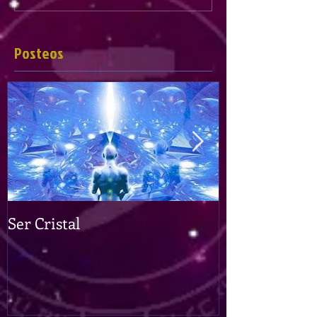
Posteos
Ser Cristal
Activación Ser