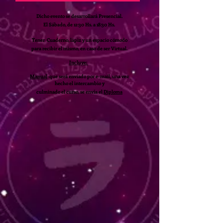
Dicho evento se desarrollará Presencial.
El
Sábado
, de 12:30 Hs. a 18:30 Hs.
Tener Cuaderno, lápiz y un espacio cómodo
para recibir el mismo, en caso de ser Virtual.
Incluye:
Manual
-
que será enviado por e-mail, una vez
hecho el intercambio y
culminado el curso, se envía el
Diploma