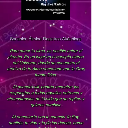
Sanación Álmica-Registros Akáshicos
Para sanar tu alma, es posible entrar al
akasha. Es un lugar en el espacio etéreo
del Universo, donde se encuentra el
archivo de tu Alma conectado con la Gran
fuente Dios.
Al acceder allí, podrás encontrar las
respuestas a todos aquellos patrones y
circunstancias de tú vida que se repiten y
quieres cambiar.
Al conectarte con tu esencia Yo Soy,
sentirás tu vida y la de los demás, como