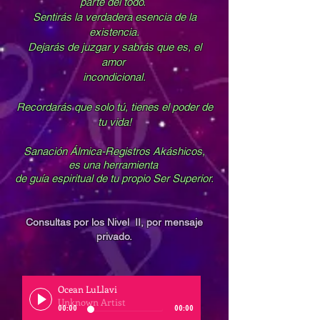
parte del todo.
Sentirás la verdadera esencia de la
existencia.
Dejarás de juzgar y sabrás que es, el
amor
incondicional.
Recordarás que solo tú, tienes el poder de
tu vida!
Sanación Álmica-Registros Akáshicos,
es una herramienta
de guía espiritual de tu propio Ser Superior.
Consultas por los Nivel II, por mensaje
privado.
Ocean LuLlavi
Unknown Artist
00:00
00:00