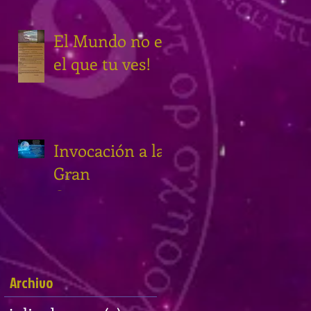
El Mundo no es
el que tu ves!
Invocación a la
Gran
Conciencia
Cósmica
Archivo