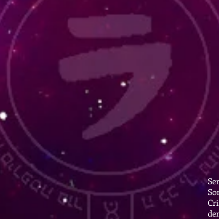
Ser
Som
Cri
den