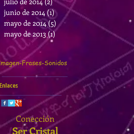
julio de 2014
(2)
2 entradas
junio de 2014
(1)
1 entrada
mayo de 2014
(5)
5 entradas
mayo de 2013
(1)
1 entrada
Imagen-Frases
-Sonidos
Enlaces
Conección
Ser Cristal