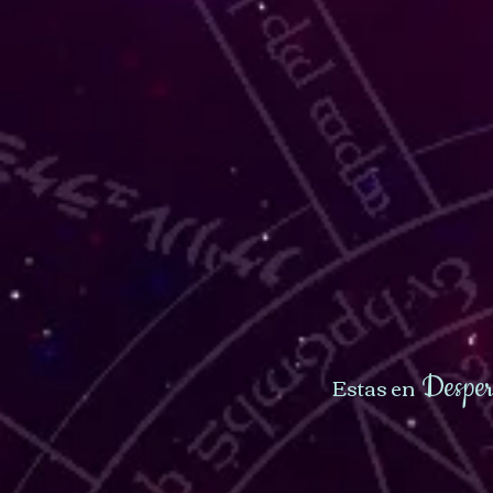
Estas en
Despert