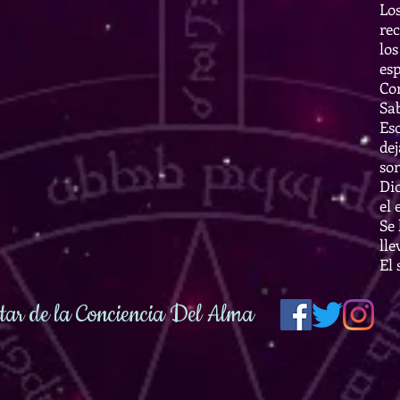
Los
re
los
esp
Co
Sab
Eso
de
so
Dio
el 
Se 
lle
El 
ar de la Conciencia Del Alma