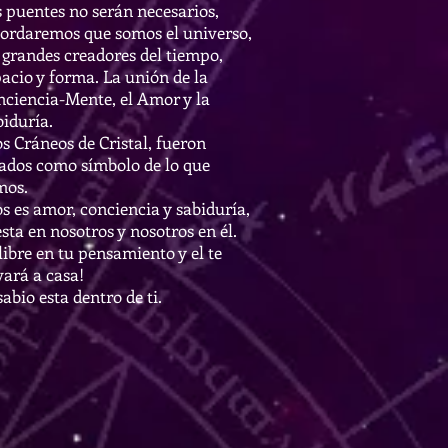
 puentes no serán necesarios,
cordaremos que somos el universo,
 grandes creadores del tiempo,
acio y forma. La unión de la
nciencia-Mente, el Amor y la
iduría.
s Cráneos de Cristal, fueron
jados como símbolo de lo que
mos.
s es amor, conciencia y sabiduría,
esta en nosotros y nosotros en él.
libre en tu pensamiento y el te
vará a casa!
sabio esta dentro de ti.