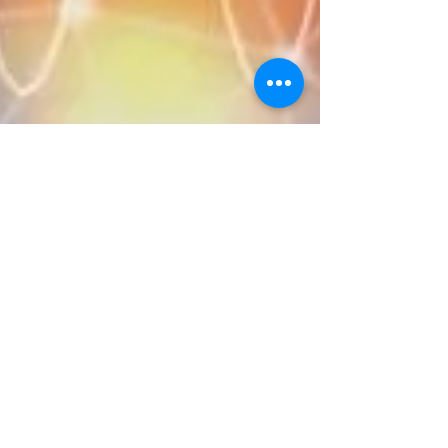
Activación Ser Cristal
En los primeros días de Junio de 2014,
he recibido una activación expontánea,